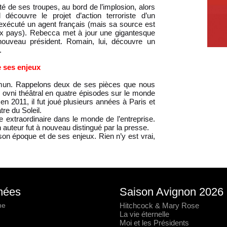
ité de ses troupes, au bord de l’implosion, alors
découvre le projet d’action terroriste d’un
exécuté un agent français (mais sa source est
deux pays). Rebecca met à jour une gigantesque
 nouveau président. Romain, lui, découvre un
.
e ses enjeux
mun. Rappelons deux de ses pièces que nous
, ovni théâtral en quatre épisodes sur le monde
en 2011, il fut joué plusieurs années à Paris et
re du Soleil.
e extraordinaire dans le monde de l’entreprise.
 auteur fut à nouveau distingué par la presse.
son époque et de ses enjeux. Rien n’y est vrai,
nées
Saison Avignon 2026
he
Hitchcock & Mary Rose
La vie éternelle
Moi et les Présidents