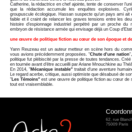
Catherine, la rédactrice en chef ajointe, tente de conserver l’un
que la rédaction accumule les enquêtes explosives. Cyril 
groupuscule écologique. Hassan suspecte qu’un pays ami ait 
faible et il craint de relancer les graves tensions entre les 
histoire d’espionnage industriel perpétré par un proche du
embryon de résistance armée qui envisage déjà un Coup d’Etat
une œuvre de politique fiction au cœur de son époque et d
Yann Reuzeau est un auteur metteur en scène hors du com
vous avions précédemment proposées. "
Chute d'une nation
"
politique fut plébiscité par la presse de toutes tendances. Créé 
en tournée avant d’être accueilli par Ariane Mnouchkine au Théât
En 2014, "
Mécanique instable"
traitait d’une aventure humain
Le regard acerbe, critique, aussi optimiste que désabusé de son
"
Les Témoins"
est une œuvre de politique fiction au cœur de 
tout est vraisemblable.
Coordon
62, rue Blanc
75009 Paris