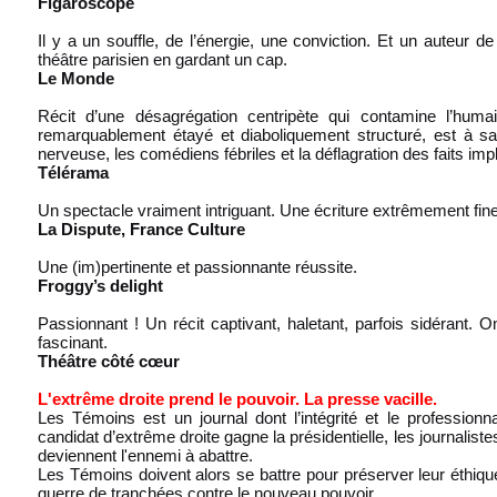
Figaroscope
Il y a un souffle, de l’énergie, une conviction. Et un auteur 
théâtre parisien en gardant un cap.
Le Monde
Récit d’une désagrégation centripète qui contamine l’huma
remarquablement étayé et diaboliquement structuré, est à sa 
nerveuse, les comédiens fébriles et la déflagration des faits imp
Télérama
Un spectacle vraiment intriguant. Une écriture extrêmement fine
La Dispute, France Culture
Une (im)pertinente et passionnante réussite.
Froggy’s delight
Passionnant ! Un récit captivant, haletant, parfois sidérant. 
fascinant.
Théâtre côté cœur
L'extrême droite prend le pouvoir. La presse vacille.
Les Témoins
est un journal dont l’intégrité et le professio
candidat d’extrême droite gagne la présidentielle, les journalistes
deviennent l'ennemi à abattre.
Les Témoins
doivent alors se battre pour préserver leur éthi
guerre de tranchées contre le nouveau pouvoir.