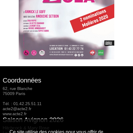
Coordonnées
62, rue Blanche
75009 Paris
Tél. :
01.42.25.51.11
acte2@acte2.fr
www.acte2.fr
Saison Avignon 2026
Hitchcock & Mary Rose
Ce site utilise des cookies pour vous offrir de
La vie éternelle