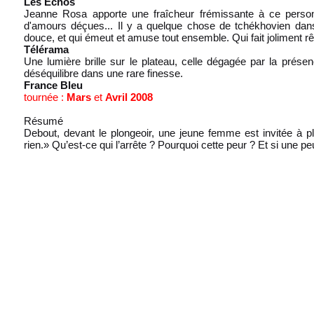
Les Echos
Jeanne Rosa apporte une fraîcheur frémissante à ce person
d'amours déçues... Il y a quelque chose de tchékhovien dans 
douce, et qui émeut et amuse tout ensemble. Qui fait joliment rê
Télérama
Une lumière brille sur le plateau, celle dégagée par la prés
déséquilibre dans une rare finesse.
France Bleu
tournée :
Mars
et
Avril 2008
Résumé
Debout, devant le plongeoir, une jeune femme est invitée à pl
rien.» Qu’est-ce qui l’arrête ? Pourquoi cette peur ? Et si une peur