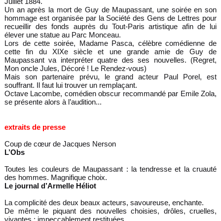
Juillet 1884.
Un an après la mort de Guy de Maupassant, une soirée en son
hommage est organisée par la Société des Gens de Lettres pour
recueillir des fonds auprès du Tout-Paris artis
tique afin de lui
élever une statue au Parc Monceau.
Lors de cette soirée, Madame Pasca, célèbre comédienne
de
cette fin du XIXe siècle et une grande amie de Guy de
Maupassant va interpréter quatre des ses nouvelles. (Regret,
Mon oncle Jules, Décoré ! Le Rendez-vous)
Mais son partenaire prévu, le grand acteur Paul Porel, est
souffrant. Il faut lui trouver un remplaçant.
Octave Lacombe, comédien obscur recommandé par Emile Zola,
se présente alors à l’audition...
extraits de presse
Coup de cœur de Jacques Nerson
L’Obs
Toutes les couleurs de Maupassant : la tendresse et la cruauté
des hommes. Magnifique choix.
Le journal d’Armelle Héliot
La complicité des deux beaux acteurs, savoureuse, enchante.
De même le piquant des nouvelles choisies, drôles, cruelles,
vivantes : impeccablement restituées.