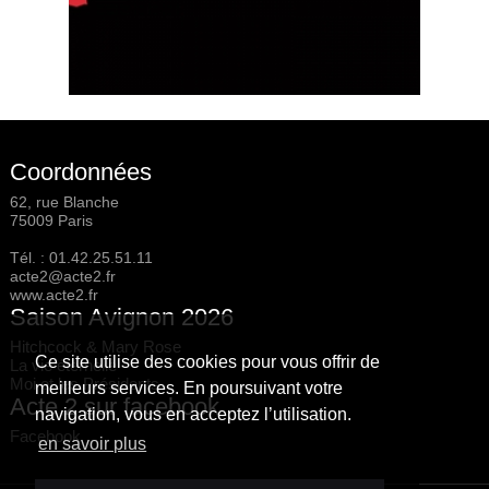
Coordonnées
62, rue Blanche
75009 Paris
Tél. :
01.42.25.51.11
acte2@acte2.fr
www.acte2.fr
Saison Avignon 2026
Hitchcock & Mary Rose
Ce site utilise des cookies pour vous offrir de
La vie éternelle
Moi et les Présidents
meilleurs services. En poursuivant votre
Acte 2 sur facebook
navigation, vous en acceptez l’utilisation.
Facebook
en savoir plus