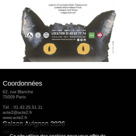
Coordonnées
62, rue Blanche
75009 Paris
Tél. :
01.42.25.51.11
acte2@acte2.fr
www.acte2.fr
Saison Avignon 2026
Hitchcock & Mary Rose