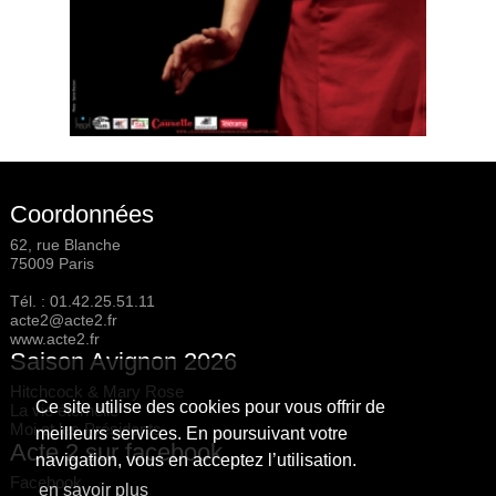
Coordonnées
62, rue Blanche
75009 Paris
Tél. :
01.42.25.51.11
acte2@acte2.fr
www.acte2.fr
Saison Avignon 2026
Hitchcock & Mary Rose
Ce site utilise des cookies pour vous offrir de
La vie éternelle
Moi et les Présidents
meilleurs services. En poursuivant votre
Acte 2 sur facebook
navigation, vous en acceptez l’utilisation.
Facebook
en savoir plus