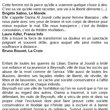
Cette femme est là parce qu’elle a vraiment quelque chose à dire.
C’est sa vie qu’elle vient raconter, une vie à la liberté démente (...)
Brigitte Salino, Le Monde
Elle s'appelle Darina Al Joundi cette jeune femme libanaise ; elle
nous parle avec ses yeux de braise et son corps de déesse pour
mieux expulser le mal. Elle nous transperce ; c'est du théâtre
consolation, c'est du théâtre révélation...
Laure Adler, France Info
Elle a trouvé la force de transformer sa douleur en un spectacle
poignant et souvent drôle, grace auquel elle peut mettre sa
souffrance à distance.
Bruno Bouvet, La Croix
Enfant de toutes les guerres du Liban, Darina al Joundi a brûlé
son enfance et sa jeunesse à Beyrouth, ville de tous les excès qui
abuse de la mort comme de l'amour. Ville aussi de toutes les
illusions, derrière ses façades réelles de liberté, de révolte, de
fêtes et de beuveries, se cache une société conservatrice à l'affût
du moindre écart de chaque individu.
Beyrouth est une ville de l'exhibition où l'on ne survit que si l'on se
dérobe au regard des autres. Darina a traversé, à son corps
défendant, les nuits de Beyrouth, elle a vécu de près et dans sa
propre chair l'exclusion dont peut faire preuve cette société
conservatrice et féodale qui n'hésite pas à exclure et à bannir
quiconque enfreint l'espace du religieux. Surtout quand la liberté