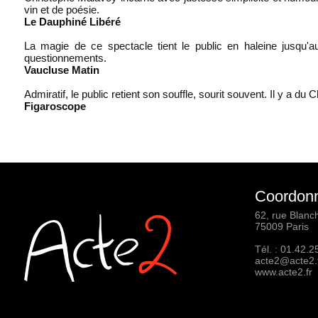
vin et de poésie.
Le Dauphiné Libéré
La magie de ce spectacle tient le public en haleine jusqu'au 
questionnements.
Vaucluse Matin
Admiratif, le public retient son souffle, sourit souvent. Il y a du
Figaroscope
Coordon
62, rue Blanc
75009 Paris
Tél. :
01.42.2
acte2@acte2.
www.acte2.fr