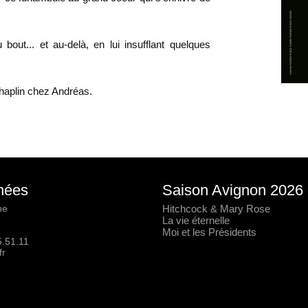
bout... et au-delà, en lui insufflant quelques
 Chaplin chez Andréas.
nées
Saison Avignon 2026
he
Hitchcock & Mary Rose
La vie éternelle
Moi et les Présidents
5.51.11
fr