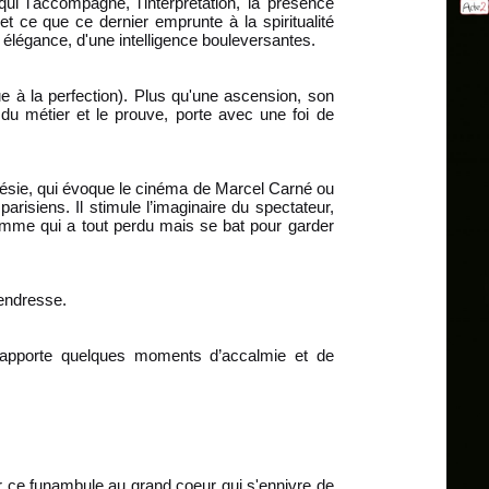
ui l'accompagne, l'interprétation, la présence
t et ce que ce dernier emprunte à la spiritualité
 élégance, d'une intelligence bouleversantes.
ue à la perfection).
Plus qu'une ascension, son
du métier et le prouve, porte avec une foi de
ésie, qui évoque le cinéma de Marcel Carné ou
arisiens. Il stimule l’imaginaire du spectateur,
 homme qui a tout perdu mais se bat pour garder
tendresse.
e apporte quelques moments d’accalmie et de
r ce funambule au grand coeur qui s'ennivre de