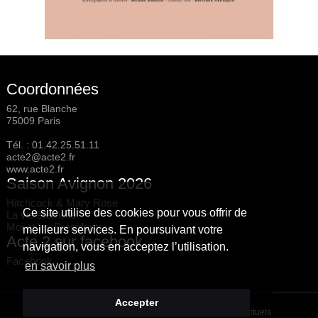
Coordonnées
62, rue Blanche
75009 Paris
Tél. :
01.42.25.51.11
acte2@acte2.fr
www.acte2.fr
Saison Avignon 2026
Hitchcock & Mary Rose
Ce site utilise des cookies pour vous offrir de
La vie éternelle
Moi et les Présidents
meilleurs services. En poursuivant votre
Acte 2 sur facebook
navigation, vous en acceptez l’utilisation.
Facebook
en savoir plus
Accepter
Les spectacles et leur distribution ne sont pas contractuels