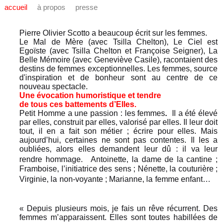
accueil
à propos
presse
Pierre Olivier Scotto a beaucoup écrit sur les femmes.
Le Mal de Mère (avec Tsilla Chelton), Le Ciel est
Egoïste (avec Tsilla Chelton et Françoise Seigner), La
Belle Mémoire (avec Geneviève Casile), racontaient des
destins de femmes exceptionnelles. Les femmes, source
d'inspiration et de bonheur sont au centre de ce
nouveau spectacle.
Une évocation humoristique et tendre
de tous ces battements d’Elles.
Petit Homme a une passion : les femmes
.
Il a été élevé
par elles, construit par elles, valorisé par elles. Il leur doit
tout, il en a fait son métier ; écrire pour elles. Mais
aujourd’hui, certaines ne sont pas contentes. Il les a
oubliées, alors elles demandent leur dû : il va leur
rendre hommage. Antoinette, la dame de la cantine ;
Framboise, l’initiatrice des sens ; Nénette, la couturière ;
Virginie, la non-voyante ; Marianne, la femme enfant…
« Depuis plusieurs mois, je fais un rêve récurrent. Des
femmes m’apparaissent. Elles sont toutes habillées de