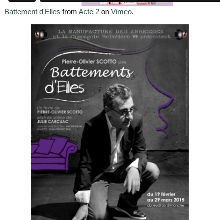
Battement d'Elles
from
Acte 2
on
Vimeo
.